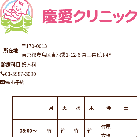
ゲ
ー
シ
ョ
〒170-0013
所在地
ン
東京都豊島区東池袋1-12-8 富士喜ビル4F
診療科目
婦人科
03-3987-3090
Web予約
月
火
水
木
金
土
竹原
08:00～
竹
竹
竹
竹
大橋
／