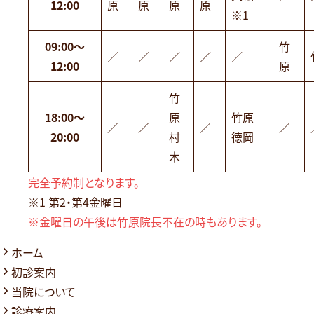
12:00
原
原
原
原
※1
09:00～
竹
／
／
／
／
／
12:00
原
竹
18:00〜
原
竹原
／
／
／
／
20:00
村
徳岡
木
完全予約制となります。
※1 第2・第4金曜日
※金曜日の午後は竹原院長不在の時もあります。
ホーム
初診案内
当院について
診療案内