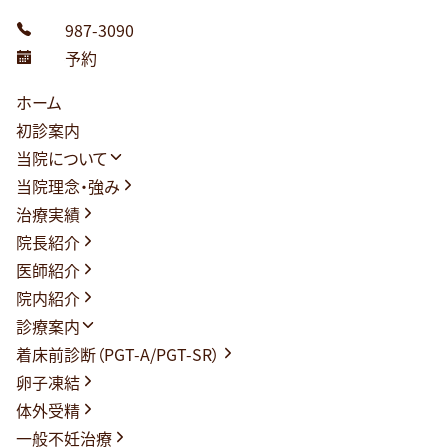
コ
03-3987-3090
ン
Web予約
テ
ン
ホーム
ツ
初診案内
へ
当院について
ス
当院理念・強み
キ
治療実績
ッ
院長紹介
プ
医師紹介
院内紹介
診療案内
着床前診断（PGT-A/PGT-SR）
卵子凍結
体外受精
一般不妊治療