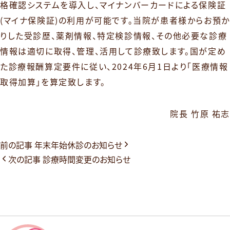
格確認システムを導入し、マイナンバーカードによる保険証
(マイナ保険証)の利用が可能です。当院が患者様からお預か
りした受診歴、薬剤情報、特定検診情報、その他必要な診療
情報は適切に取得、管理、活用して診療致します。国が定め
た診療報酬算定要件に従い、2024年6月1日より「医療情報
取得加算」を算定致します。
院長 竹原 祐志
前
投
前の記事
年末年始休診のお知らせ
の
次
次の記事
診療時間変更のお知らせ
稿
記
の
事:
記
ナ
事:
ビ