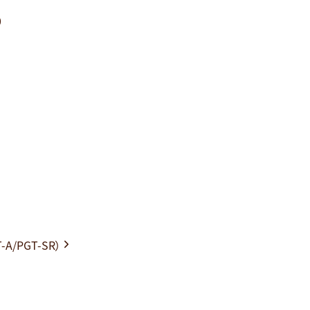
コ
0
ン
テ
ン
ツ
へ
ス
キ
ッ
プ
A/PGT-SR）