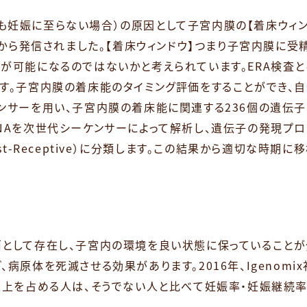
妊娠に至らない場合）の原因として子宮内膜の【着床ウィン
いう施設から発信されました。【着床ウィンドウ】つまり子宮内膜に
が可能になるのではないかと考えられています。ERA検査
す。子宮内膜の着床能のタイミング評価をすることができ、自
ンサーを用い、子宮内膜の着床能に関連する236個の遺伝
NAを次世代シーケンサーによって解析し、遺伝子の発現プロ
期後（Post-Receptive）に分類します。この結果から適切な時
として存在し、子宮内の環境を良い状態に保っていることが
原体を死滅させる効果があります。2016年、Igenomi
以上を占める人は、そうでない人と比べて妊娠率・妊娠継続