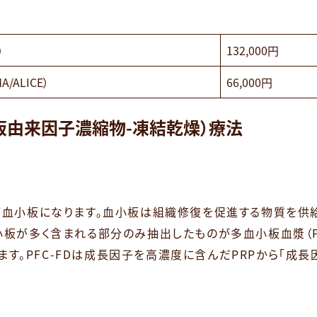
）
132,000円
A/ALICE）
66,000円
血小板由来因子濃縮物-凍結乾燥）療法
が血小板になります。血小板は組織修復を促進する物質を供
多く含まれる部分のみ抽出したものが多血小板血漿（PRP:Pl
います。PFC-FDは成長因子を高濃度に含んだPRPから「成