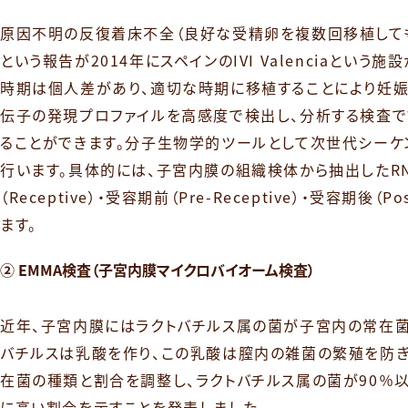
原因不明の反復着床不全（良好な受精卵を複数回移植しても
という報告が2014年にスペインのIVI Valenciaと
時期は個人差があり、適切な時期に移植することにより妊娠
伝子の発現プロファイルを高感度で検出し、分析する検査で
ることができます。分子生物学的ツールとして次世代シーケ
行います。具体的には、子宮内膜の組織検体から抽出したR
（Receptive）・受容期前（Pre-Receptive）・受容
ます。
② EMMA検査（子宮内膜マイクロバイオーム検査）
近年、子宮内膜にはラクトバチルス属の菌が子宮内の常在菌
バチルスは乳酸を作り、この乳酸は膣内の雑菌の繁殖を防ぎ、病
在菌の種類と割合を調整し、ラクトバチルス属の菌が90％
に高い割合を示すことを発表しました。